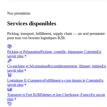
Nos prestations
Services disponibles
Picking, transport, fulfillment, supply chain — un seul prestataire
pour tous vos besoins logistiques B2B.
Picking et Préparation
Picking, contrôle, étiquetage Cotentin
En
savoir plus
Co-packing et Sécurisation
Reconditionnement, filmage, kitting
En
savoir plus
Logistique E-Commerce
Fulfillment e-com depuis le Cotentin
En
savoir plus
Transport et Fret B2B
Palettes et lots Cherbourg–France
En savoir
plus