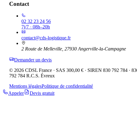
Contact
02 32 23 24 56
7j/7 · 08h–20h
contact@cds-logistique.fr
2 Route de Melleville, 27930 Angerville-la-Campagne
Demander un devis
©
2026
CDSL France · SAS
300,00 €
· SIREN
830 792 784
·
83
792 784 R.C.S. Évreux
Mentions légales
Politique de confidentialité
Appeler
Devis gratuit