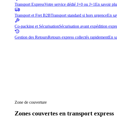
Transport Express
Votre service dédié J+0 ou J+1
En savoir plu
Transport et Fret B2B
Transport standard si hors urgence
En sa
Co-packing et Sécurisation
Sécurisation avant expédition expr
Gestion des Retours
Retours express collectés rapidement
En sa
Zone de couverture
Zones couvertes en transport express