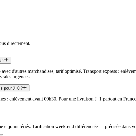
ous directement.
d ?
e avec d'autres marchandises, tarif optimisé. Transport express : enlèvem
raies urgences.
ss pour J+0 ?
oches : enlèvement avant 09h30. Pour une livraison J+1 partout en Fran
et jours fériés. Tarification week-end différenciée — précisée dans vot