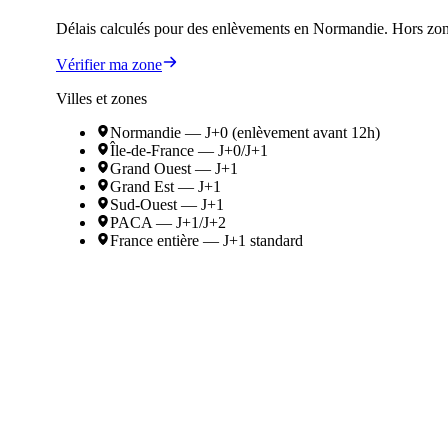
Délais calculés pour des enlèvements en Normandie. Hors zone
Vérifier ma zone
Villes et zones
Normandie — J+0 (enlèvement avant 12h)
Île-de-France — J+0/J+1
Grand Ouest — J+1
Grand Est — J+1
Sud-Ouest — J+1
PACA — J+1/J+2
France entière — J+1 standard