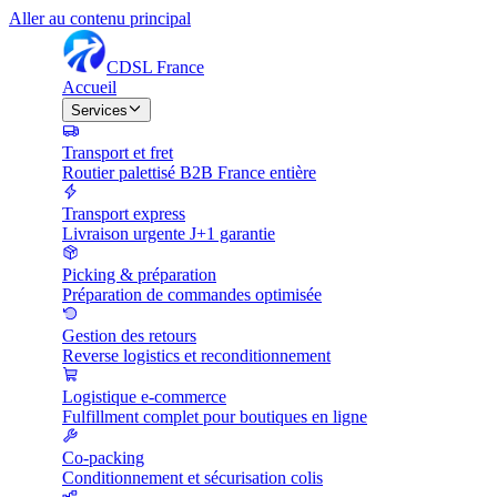
Aller au contenu principal
CDSL
France
Accueil
Services
Transport et fret
Routier palettisé B2B France entière
Transport express
Livraison urgente J+1 garantie
Picking & préparation
Préparation de commandes optimisée
Gestion des retours
Reverse logistics et reconditionnement
Logistique e-commerce
Fulfillment complet pour boutiques en ligne
Co-packing
Conditionnement et sécurisation colis