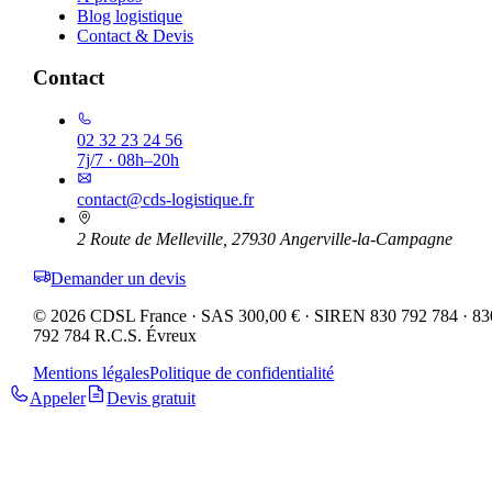
Blog logistique
Contact & Devis
Contact
02 32 23 24 56
7j/7 · 08h–20h
contact@cds-logistique.fr
2 Route de Melleville, 27930 Angerville-la-Campagne
Demander un devis
©
2026
CDSL France · SAS
300,00 €
· SIREN
830 792 784
·
83
792 784 R.C.S. Évreux
Mentions légales
Politique de confidentialité
Appeler
Devis gratuit