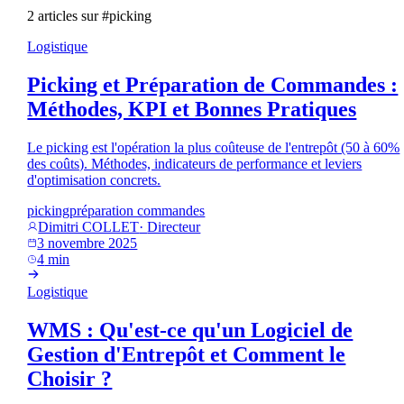
2
article
s
sur #picking
Logistique
Picking et Préparation de Commandes :
Méthodes, KPI et Bonnes Pratiques
Le picking est l'opération la plus coûteuse de l'entrepôt (50 à 60%
des coûts). Méthodes, indicateurs de performance et leviers
d'optimisation concrets.
picking
préparation commandes
Dimitri COLLET
·
Directeur
3 novembre 2025
4
min
Logistique
WMS : Qu'est-ce qu'un Logiciel de
Gestion d'Entrepôt et Comment le
Choisir ?