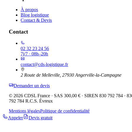
À propos
Blog logistique
Contact & Devis
Contact
02 32 23 24 56
7j/7 · 08h–20h
contact@cds-logistique.fr
2 Route de Melleville, 27930 Angerville-la-Campagne
Demander un devis
©
2026
CDSL France · SAS
300,00 €
· SIREN
830 792 784
·
83
792 784 R.C.S. Évreux
Mentions légales
Politique de confidentialité
Appeler
Devis gratuit