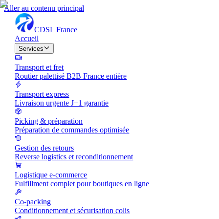
Aller au contenu principal
CDSL
France
Accueil
Services
Transport et fret
Routier palettisé B2B France entière
Transport express
Livraison urgente J+1 garantie
Picking & préparation
Préparation de commandes optimisée
Gestion des retours
Reverse logistics et reconditionnement
Logistique e-commerce
Fulfillment complet pour boutiques en ligne
Co-packing
Conditionnement et sécurisation colis