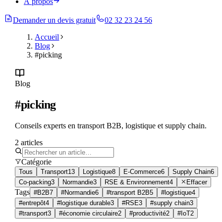
À propos
Demander un devis gratuit
02 32 23 24 56
Accueil
Blog
#picking
Blog
#picking
Conseils experts en transport B2B, logistique et supply chain.
2
article
s
Catégorie
Tous
Transport
13
Logistique
8
E-Commerce
6
Supply Chain
6
Co-packing
3
Normandie
3
RSE & Environnement
4
Effacer
Tags
#
B2B
7
#
Normandie
6
#
transport B2B
5
#
logistique
4
#
entrepôt
4
#
logistique durable
3
#
RSE
3
#
supply chain
3
#
transport
3
#
économie circulaire
2
#
productivité
2
#
IoT
2